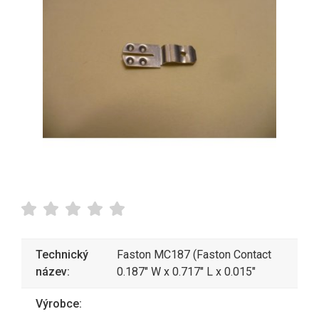
Technický
Faston MC187 (Faston Contact
název:
0.187" W x 0.717" L x 0.015"
Výrobce: