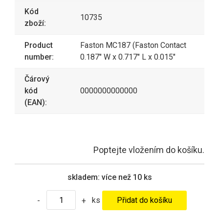
Kód
10735
zboží:
Product
Faston MC187 (Faston Contact
number:
0.187" W x 0.717" L x 0.015"
Čárový
kód
0000000000000
(EAN):
Poptejte vložením do košíku.
skladem:
více než 10 ks
ks
-
+