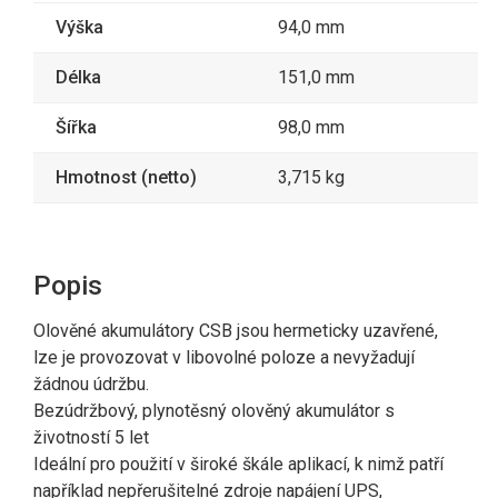
Výška
94,0 mm
Délka
151,0 mm
Šířka
98,0 mm
Hmotnost (netto)
3,715 kg
Popis
Olověné akumulátory CSB jsou hermeticky uzavřené,
lze je provozovat v libovolné poloze a nevyžadují
žádnou údržbu.
Bezúdržbový, plynotěsný olověný akumulátor s
životností 5 let
Ideální pro použití v široké škále aplikací, k nimž patří
například nepřerušitelné zdroje napájení UPS,