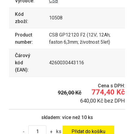
Výrobce:
CSB
Kód
10508
zboží:
Product
CSB GP12120 F2 (12V; 12Ah;
number:
faston 6,3mm; životnost 5let)
Čárový
kód
4260030443116
(EAN):
Cena s DPH:
774,40 Kč
926,00 Kč
640,00 Kč bez DPH
skladem:
více než 10 ks
ks
-
+