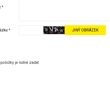
t
*
rázku
*
položky je nutné zadat