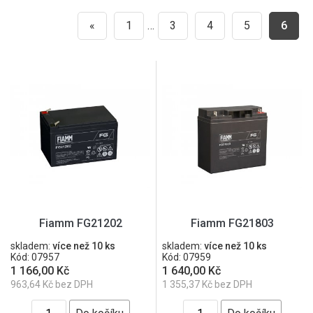
«
1
…
3
4
5
6
Fiamm FG21202
Fiamm FG21803
skladem:
více než 10 ks
skladem:
více než 10 ks
Kód: 07957
Kód: 07959
1 166,00 Kč
1 640,00 Kč
963,64 Kč bez DPH
1 355,37 Kč bez DPH