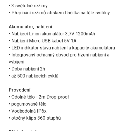
• 3 světelné režimy
• Přepínání režimů stiskem tlačítka na těle svítilny
Akumulátor, nabíjení
• Nabíjecí Li-ion akumulátor 3,7V 1200mAh
• Nabíjení Micro USB kabel 5V 1A
• LED indikátor stavu nabíjení a kapacity akumulátoru
• Integrovaný ochranný obvod pro řízení nabíjení a
vybíjení
• Doba nabíjení 2h
• až 500 nabíjecích cyklů
Provedení
• Odolné tělo - 2m Drop-proof
• pogumované tělo
• Voděodolná IP6x
• otočný klips 360 stupňů