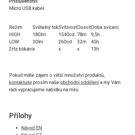
Příslušenství:
Micro USB kabel
Režim
Světelný tok
Svítivost
Dosvit
Doba svícení
HIGH
180lm
1540cd
78m
9,5h
LOW
30lm
260cd
32m
45h
2Hz blikání
x
x
x
13h
Pokud máte zájem o větší množství produktů,
kontaktujte
prosím naše
obchodní oddělení
a my Vám
rádi vypracujeme nabídku na míru.
Přílohy
Návod EN