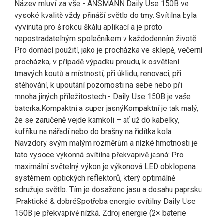
Název mluví za vše - ANSMANN Daily Use 150B ve
vysoké kvalitě vždy přináší světlo do tmy. Svítilna byla
vyvinuta pro širokou škálu aplikací a je proto
nepostradatelným společníkem v každodenním životě.
Pro domácí použití, jako je procházka ve sklepě, večerní
procházka, v případě výpadku proudu, k osvětlení
tmavých koutů a místností, při úklidu, renovaci, při
stěhování, k upoutání pozornosti na sebe nebo při
mnoha jiných příležitostech - Daily Use 150B je vaše
baterka.Kompaktní a super jasnýKompaktní je tak malý,
že se zaručeně vejde kamkoli – ať už do kabelky,
kufříku na nářadí nebo do brašny na řídítka kola.
Navzdory svým malým rozměrům a nízké hmotnosti je
tato vysoce výkonná svítilna překvapivě jasná: Pro
maximální světelný výkon je výkonová LED obklopena
systémem optických reflektorů, který optimálně
sdružuje světlo. Tím je dosaženo jasu a dosahu paprsku
.Praktické & dobréSpotřeba energie svítilny Daily Use
150B je překvapivě nízká. Zdroj energie (2× baterie