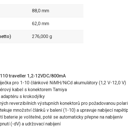
88,0 mm
62,0 mm
etto)
276,000 g
10 traveller 1,2-12VDC/800mA
bíječka pro 1-10 článkové NiMH/NiCd akumulátory (1,2 V-12,0 V)
érový kabel s konektorem Tamiya
 adaptéru s krokodýlky
ých reverzibilních výstupních konektorů pro požadovanou polari
ekuje množství článků v balení (1-10) a upravuje nabíjecí napětí
í baterie je volitelné, poté se automaticky přepne na nabíjenív
nutí (-dV) a udržovací nabíjení