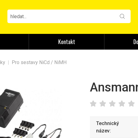
Kontakt
Do
čky
|
Pro sestavy NiCd / NiMH
Ansmann
Technický
název: