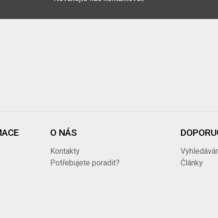
MACE
O NÁS
DOPORU
Kontakty
Vyhledáván
ů
Potřebujete poradit?
Články
y