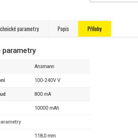
chnické parametry
Popis
Přílohy
 parametry
Ansmann
pní
100-240V V
oud
800 mA
10000 mAh
parametry
118,0 mm