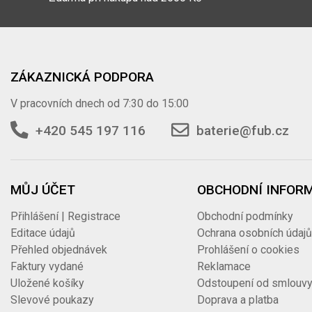
ZÁKAZNICKÁ PODPORA
V pracovních dnech od 7:30 do 15:00
+420 545 197 116
baterie@fub.cz
MŮJ ÚČET
OBCHODNÍ INFOR
Přihlášení | Registrace
Obchodní podmínky
Editace údajů
Ochrana osobních údaj
Přehled objednávek
Prohlášení o cookies
Faktury vydané
Reklamace
Uložené košíky
Odstoupení od smlouv
Slevové poukazy
Doprava a platba