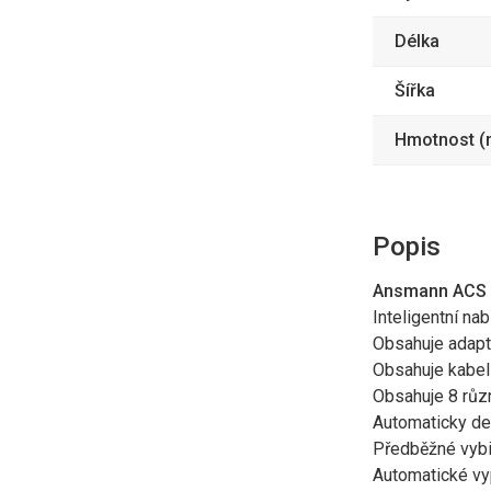
Délka
Šířka
Hmotnost (n
Popis
Ansmann ACS 1
Inteligentní na
Obsahuje adapt
Obsahuje kabel
Obsahuje 8 různ
Automaticky det
Předběžné vybit
Automatické vyp