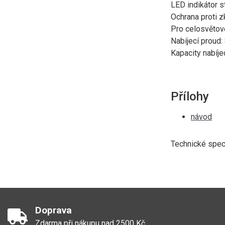
LED indikátor s
Ochrana proti z
Pro celosvětov
Nabíjecí proud
Kapacity nabíje
Přílohy
návod
Technické spec
Doprava
Zdarma při nákupu nad 2500 Kč