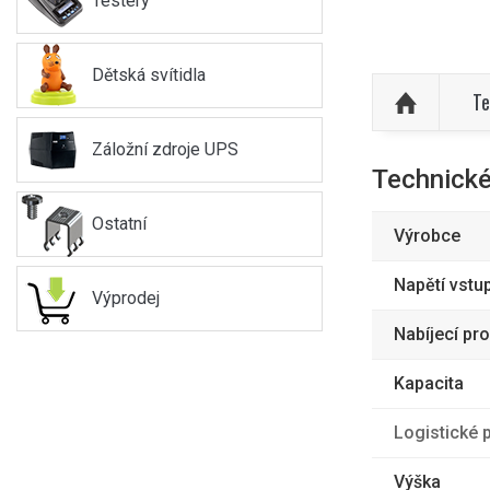
Testery
Dětská svítidla
Te
Záložní zdroje UPS
Technické
Ostatní
Výrobce
Napětí vstu
Výprodej
Nabíjecí pr
Kapacita
Logistické 
Výška