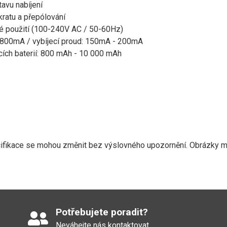
tavu nabíjení
kratu a přepólování
é použití (100-240V AC / 50-60Hz)
: 800mA / vybíjecí proud: 150mA - 200mA
cích baterií: 800 mAh - 10 000 mAh
ifikace se mohou změnit bez výslovného upozornění. Obrázky maj
Potřebujete poradit?
Neváhejte nás kontaktovat.