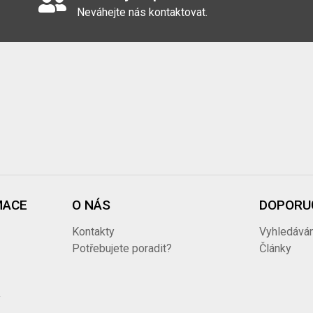
Neváhejte nás kontaktovat.
MACE
O NÁS
DOPORU
Kontakty
Vyhledáván
ů
Potřebujete poradit?
Články
y