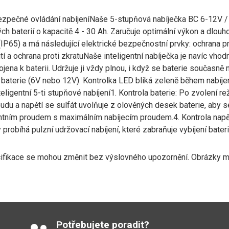
bezpečné ovládání nabíjeníNaše 5-stupňová nabíječka BC 6-12V /
ých baterií o kapacitě 4 - 30 Ah. Zaručuje optimální výkon a dlouh
(IP65) a má následující elektrické bezpečnostní prvky: ochrana pro
í a ochrana proti zkratuNaše inteligentní nabíječka je navíc vho
ojena k baterii. Udržuje ji vždy plnou, i když se baterie současně 
 baterie (6V nebo 12V). Kontrolka LED bliká zeleně během nabíjení 
eligentní 5-ti stupňové nabíjení1. Kontrola baterie: Po zvolení re
du a napětí se sulfát uvolňuje z olověných desek baterie, aby se 
ntním proudem s maximálním nabíjecím proudem.4. Kontrola napětí:
 probíhá pulzní udržovací nabíjení, které zabraňuje vybíjení bateri
ifikace se mohou změnit bez výslovného upozornění. Obrázky maj
Potřebujete poradit?