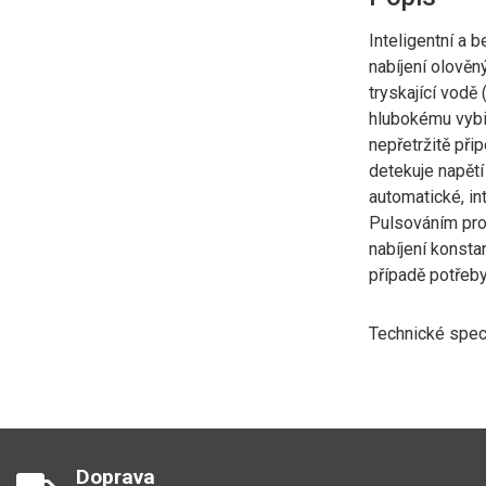
Inteligentní a 
nabíjení olověn
tryskající vodě 
hlubokému vybit
nepřetržitě přip
detekuje napětí
automatické, int
Pulsováním prou
nabíjení konsta
případě potřeby
Technické spec
Doprava