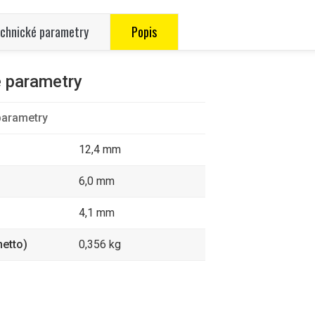
chnické parametry
Popis
 parametry
parametry
12,4 mm
6,0 mm
4,1 mm
etto)
0,356 kg