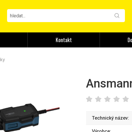
Kontakt
Do
čky
Ansmann
Technický název:
Výrobce: