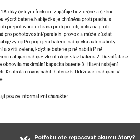
 1A díky četným funkcím zajišťuje bezpečné a šetrné
ou výdrž baterie.Nabíječka je chráněna proti prachu a
ti přepólování, ochrana proti přebití, ochrana proti
dná pro pohotovostní/paralelní provoz a může zůstat
nabíjí/vybíjí.Po připojení baterie nabíječka automaticky
a svítí zeleně, když je baterie plně nabitá.Plně
žimu nabíjení nabíječ zkontroluje stav baterie.2. Desulfatace:
obnovila maximální kapacita baterie.3. Hlavní nabíjení:
 Kontrola úrovně nabití baterie.5. Udržovací nabíjení: V
e.
í pouze informativní charakter.
Potřebujete repasovat akumulátory?