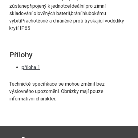
zůstanepřipojený k jednotceIdeální pro zimní
skladování olověných baterií,brání hlubokému
vybitíPrachotěsné a chráněné proti tryskající vodědíky
krytí IP65
Přílohy
příloha 1
Technické specifikace se mohou změnit bez
výslovného upozornění. Obrázky mají pouze
informativní charakter.