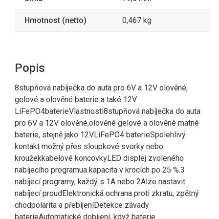
Hmotnost (netto)
0,467 kg
Popis
8stupňová nabíječka do auta pro 6V a 12V olověné,
gelové a olověné baterie a také 12V
LiFePO4baterieVlastnosti8stupňová nabíječka do auta
pro 6V a 12V olověné,olověné gelové a olověné matné
baterie, stejně jako 12VLiFePO4 baterieSpolehlivý
kontakt možný přes sloupkové svorky nebo
kroužekkabelové koncovkyLED displej zvoleného
nabíjecího programua kapacita v krocích po 25 %.3
nabíjecí programy, každý s 1A nebo 2Alze nastavit
nabíjecí proudElektronická ochrana proti zkratu, zpětný
chodpolarita a přebíjeníDetekce závady
baterieAutomatické dobíjení, když baterie