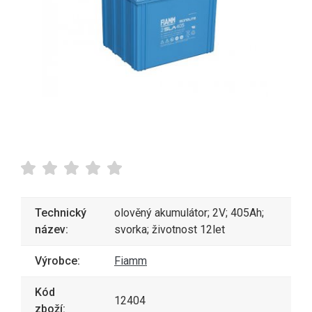
Technický
olověný akumulátor; 2V; 405Ah;
název:
svorka; životnost 12let
Výrobce:
Fiamm
Kód
12404
zboží: