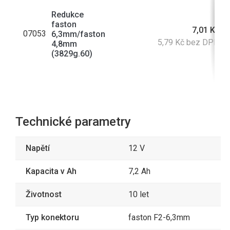
Redukce
faston
7,01 Kč
07053
6,3mm/faston
5,79 Kč bez DPH
4,8mm
s
(3829g.60)
Technické parametry
Napětí
12 V
Kapacita v Ah
7,2 Ah
Životnost
10 let
Typ konektoru
faston F2-6,3mm