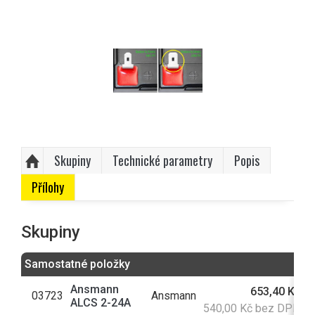
Skupiny
Technické parametry
Popis
Přílohy
Skupiny
Samostatné položky
Ansmann
653,40 Kč
03723
Ansmann
ALCS 2-24A
540,00 Kč bez DPH
s