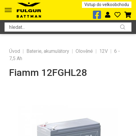
Vstup do velkoobchodu
Úvod
|
Baterie, akumulátory
|
Olověné
|
12V
|
6 -
7,5 Ah
Fiamm 12FGHL28