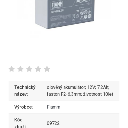
Technický
olověný akumulátor; 12V; 7,2Ah;
název:
faston F2-6,3mm; životnost 10let
Výrobce:
Fiamm
Kód
09722
zboží: