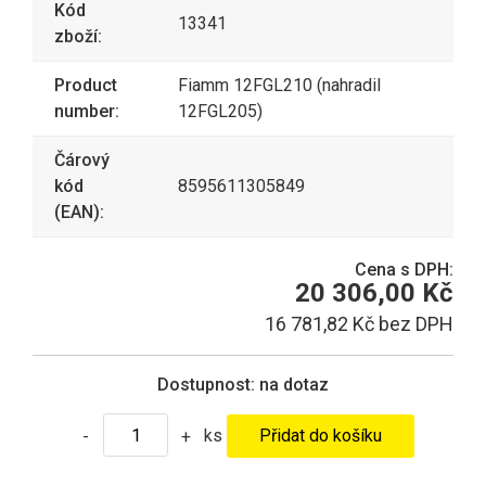
Kód
13341
zboží:
Product
Fiamm 12FGL210 (nahradil
number:
12FGL205)
Čárový
kód
8595611305849
(EAN):
Cena s DPH:
20 306,00 Kč
16 781,82 Kč bez DPH
Dostupnost:
na dotaz
ks
-
+