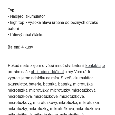
Typ:
• Nabíjecí akumulátor
• high top - vysoká hlava určená do běžných držáků
baterií
• fóliový obal článku
Balení:
4 kusy
Pokud máte zájem o větší množství baterií,
kontaktujte
prosím naše
obchodní oddělení
a my Vám rádi
vypracujeme nabídku na míru.
SizeS, akumulátor,
akumulator, baterie, baterka, baterky, microtužka,
microtuzka, microtužky, microtuzky, microtužková,
microtuzkova, microtužkové, microtuzkove,
microtužkový, microtuzkovy,mikrotužka, mikrotuzka,
mikrotužky, mikrotuzky, mikrotužková, mikrotuzkova,
mikrotužkové, mikrotuzkove, mikrotužkový,