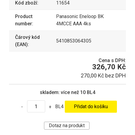
Kód zboží:
11654
Product
Panasonic Eneloop BK
number:
4MCCE AAA 4ks
Čárový kód
5410853064305
(EAN):
Cena s DPH:
326,70 Kč
270,00 Kč bez DPH
skladem:
více než 10 BL4
BL4
-
+
Dotaz na produkt