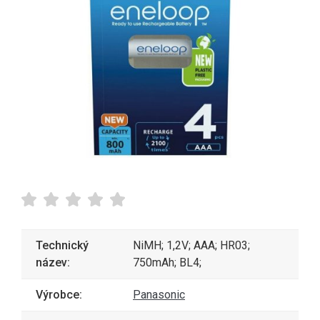
Technický
NiMH; 1,2V; AAA; HR03;
název:
750mAh; BL4;
Výrobce:
Panasonic