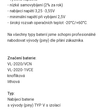
- nízké samovybíjení (2% za rok)
- nabíjecí napětí 3,25 -3,55V
- minimální napětí při vybíjení 2,5V
- široký rozsah operačních teplot -20°C/+60°C.
Na všechny typy baterií jsme schopni profesionálně
nabodovat vývody (piny) dle přání zákazníka.
Značení baterie:
VL-2020/VCN
VL-2020-1VCE
knoflíková
lithiová
Typ:
Nabíjecí baterie
s vývody (piny) TYP V s izolací