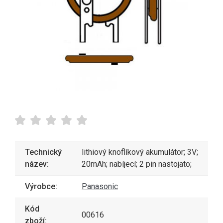
Technický
lithiový knoflíkový akumulátor; 3V;
název:
20mAh; nabíjecí; 2 pin nastojato;
Výrobce:
Panasonic
Kód
00616
zboží: