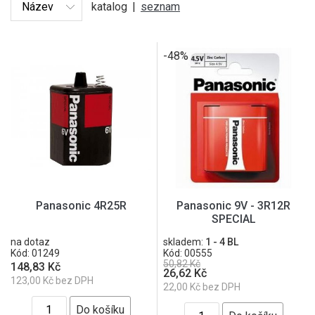
katalog
|
seznam
-48%
Panasonic 4R25R
Panasonic 9V - 3R12R
SPECIAL
na dotaz
skladem:
1 - 4 BL
Kód: 01249
Kód: 00555
50,82 Kč
148,83 Kč
26,62 Kč
123,00 Kč bez DPH
22,00 Kč bez DPH