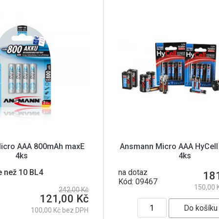
icro AAA 800mAh maxE
Ansmann Micro AAA HyCell 
4ks
4ks
e než 10 BL4
na dotaz
18
Kód: 09467
150,00 
242,00 Kč
121,00 Kč
100,00 Kč bez DPH