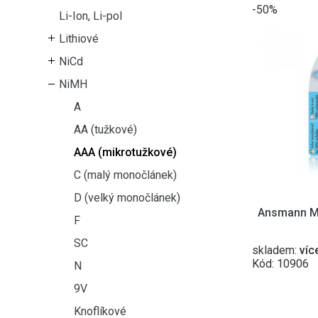
-50%
Li-Ion, Li-pol
Lithiové
NiCd
NiMH
A
AA (tužkové)
AAA (mikrotužkové)
C (malý monočlánek)
D (velký monočlánek)
Ansmann M
F
SC
skladem:
víc
Kód: 10906
N
9V
Knoflíkové