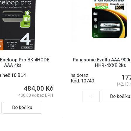
 Eneloop Pro BK 4HCDE
Panasonic Evolta AAA 90
AAA 4ks
HHR-4XXE 2ks
e než 10 BL4
na dotaz
17
Kód: 10740
142,15 
484,00 Kč
400,00 Kč bez DPH