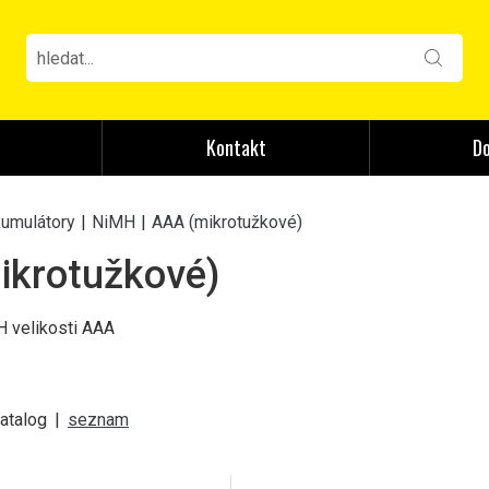
Kontakt
Do
kumulátory
|
NiMH
|
AAA (mikrotužkové)
ikrotužkové)
 velikosti AAA
atalog
|
seznam