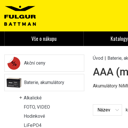
Vše o nákupu
Katalogy
Úvod
|
Baterie, a
Akční ceny
AAA (m
Baterie, akumulátory
Akumulátory NiMH
Alkalické
FOTO, VIDEO
k
Hodinkové
LiFePO4