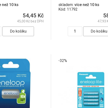
e než 10 ks
skladem:
více než 10 ks
Kód: 11792
54,45 Kč
5
45,00 Kč bez DPH
47,93 
-32%