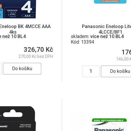
 Eneloop BK 4MCCE AAA
Panasonic Eneloop Lit
4ks
4LCCE/BF1
e než 10 BL4
skladem:
více než 10 BL4
Kód: 13394
326,70 Kč
17
270,00 Kč bez DPH
146,00 