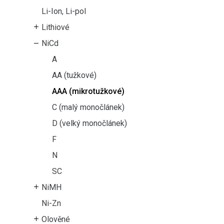
Li-Ion, Li-pol
Lithiové
NiCd
A
AA (tužkové)
AAA (mikrotužkové)
C (malý monočlánek)
D (velký monočlánek)
F
N
SC
NiMH
Ni-Zn
Olověné