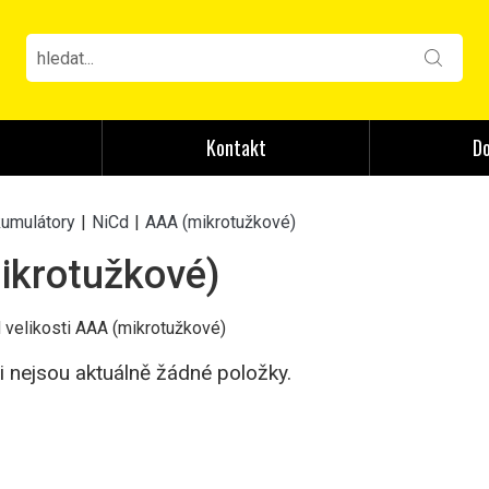
Kontakt
Do
kumulátory
|
NiCd
|
AAA (mikrotužkové)
ikrotužkové)
 velikosti AAA (mikrotužkové)
ii nejsou aktuálně žádné položky.