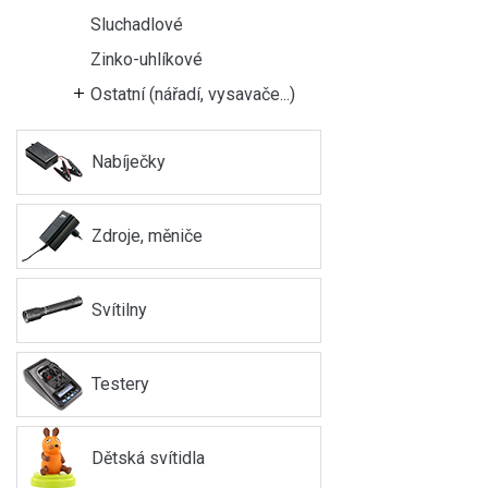
Sluchadlové
Zinko-uhlíkové
Ostatní (nářadí, vysavače...)
Nabíječky
Zdroje, měniče
Svítilny
Testery
Dětská svítidla