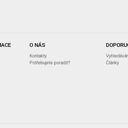
MACE
O NÁS
DOPORU
Kontakty
Vyhledáván
ů
Potřebujete poradit?
Články
y