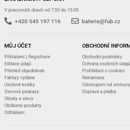
V pracovních dnech od 7:30 do 15:00
+420 545 197 116
baterie@fub.cz
MŮJ ÚČET
OBCHODNÍ INFOR
Přihlášení | Registrace
Obchodní podmínky
Editace údajů
Ochrana osobních údaj
Přehled objednávek
Prohlášení o cookies
Faktury vydané
Reklamace
Uložené košíky
Odstoupení od smlouv
Slevové poukazy
Doprava a platba
Obraty a slevy
Oblíbené produkty
Odhlášení